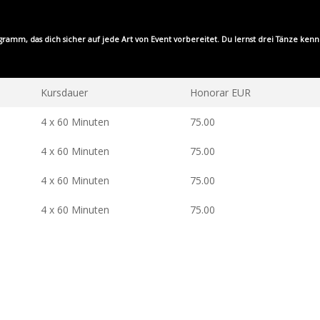
mm, das dich sicher auf jede Art von Event vorbereitet. Du lernst drei Tänze kennen
Kursdauer
Honorar EUR
4 x 60 Minuten
75.00
4 x 60 Minuten
75.00
4 x 60 Minuten
75.00
4 x 60 Minuten
75.00