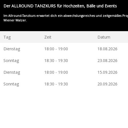
Der ALLROUND TANZKURS für Hochzeiten, Bälle und Events
Im Allround-Tanzkurs erwartet dich ein abwechslungsreiches und zeitgemäßes Progra
Wiener Walzer
.
Tag
Zeit
Datum
Dienstag
18:00 - 19:00
18.08.2026
Sonntag
18:30 - 19:30
23.08.2026
Dienstag
18:00 - 19:00
15.09.2026
Sonntag
18:30 - 19:30
20.09.2026